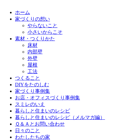
ホーム
家づくりの想い
やらないこと
小さいからこそ
素材・つくりかた
床材
内部壁
外壁
屋根
工法
つくること
DIYをたのしむ
家づくり事例集
お店・オフィスづくり事例集
スミレのいえ
暮らしと住まいのレシピ
暮らしと住まいのレシピ（メルマガ編）
Ｑ＆Ａとお問い合わせ
日々のこと
わたしたちの家