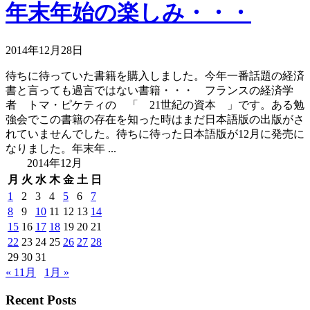
年末年始の楽しみ・・・
2014年12月28日
待ちに待っていた書籍を購入しました。今年一番話題の経済
書と言っても過言ではない書籍・・・ フランスの経済学
者 トマ・ピケティの 「 21世紀の資本 」です。ある勉
強会でこの書籍の存在を知った時はまだ日本語版の出版がさ
れていませんでした。待ちに待った日本語版が12月に発売に
なりました。年末年 ...
2014年12月
月
火
水
木
金
土
日
1
2
3
4
5
6
7
8
9
10
11
12
13
14
15
16
17
18
19
20
21
22
23
24
25
26
27
28
29
30
31
« 11月
1月 »
Recent Posts