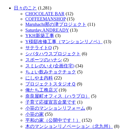
日々のこと
(1,281)
CHOCOLATE BAR
(12)
COFFEEMANSHOP
(15)
Maruhachi那の津プロジェクト
(11)
Saturday.ANDREADY
(13)
YKH新築工事
(3)
Y様邸改修工事（マンションリノベ）
(13)
サテライトQ
(7)
シバタハウスプロジェクト
(6)
スポーツのハナシ
(2)
スミレのいえ(企画住宅)
(34)
ちょい飲みチョクチョク
(5)
にしやま内科
(22)
プロジェクトスタジオＱ
(9)
俺たち工務店ズ
(19)
奈良屋町オフィス（ハラプロ）
(5)
子育て応援宣言企業です
(1)
小笹のマンションリフォーム
(8)
小笹の家
(55)
平和の家（公開中です！）
(152)
木のマンションリノベーション（北九州）
(8)