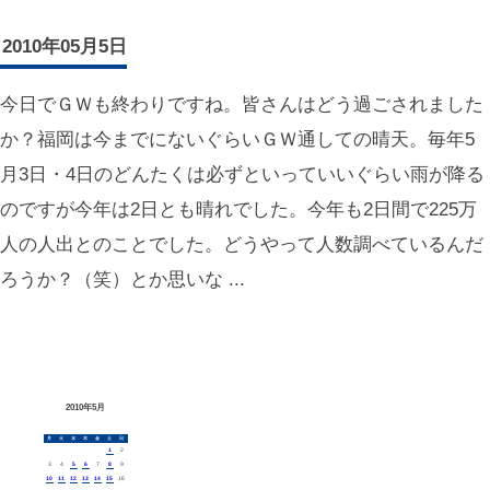
2010年05月5日
今日でＧＷも終わりですね。皆さんはどう過ごされました
か？福岡は今までにないぐらいＧＷ通しての晴天。毎年5
月3日・4日のどんたくは必ずといっていいぐらい雨が降る
のですが今年は2日とも晴れでした。今年も2日間で225万
人の人出とのことでした。どうやって人数調べているんだ
ろうか？（笑）とか思いな ...
2010年5月
月
火
水
木
金
土
日
1
2
3
4
5
6
7
8
9
10
11
12
13
14
15
16