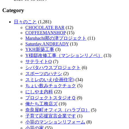
Category
日々のこと
(1,281)
CHOCOLATE BAR
(12)
COFFEEMANSHOP
(15)
Maruhachi那の津プロジェクト
(11)
Saturday.ANDREADY
(13)
YKH新築工事
(3)
Y様邸改修工事（マンションリノベ）
(13)
サテライトQ
(7)
シバタハウスプロジェクト
(6)
スポーツのハナシ
(2)
スミレのいえ(企画住宅)
(34)
ちょい飲みチョクチョク
(5)
にしやま内科
(22)
プロジェクトスタジオＱ
(9)
俺たち工務店ズ
(19)
奈良屋町オフィス（ハラプロ）
(5)
子育て応援宣言企業です
(1)
小笹のマンションリフォーム
(8)
小笹の家
(55)