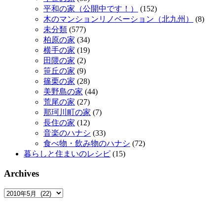
平和の家（公開中です！）
(152)
木のマンションリノベーション（北九州）
(8)
未分類
(577)
柏原の家
(34)
横手の家
(19)
田隈の家
(2)
笹丘の家
(9)
篠栗の家
(28)
美野島の家
(44)
荒尾の家
(27)
那珂川町の家
(7)
長住の家
(12)
音楽のハナシ
(33)
食べ物・飲み物のハナシ
(72)
暮らしと住まいのレシピ
(15)
Archives
Archives