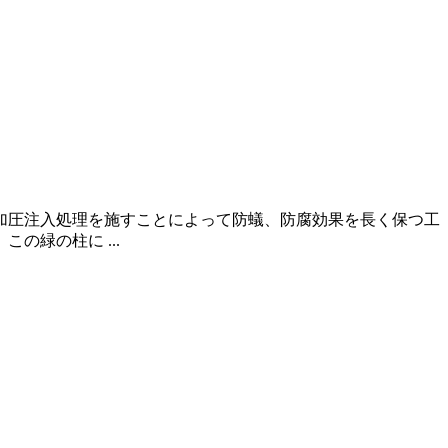
加圧注入処理を施すことによって防蟻、防腐効果を長く保つ工
緑の柱に ...