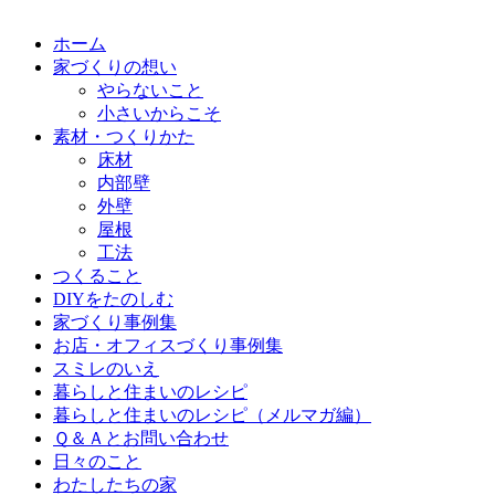
ホーム
家づくりの想い
やらないこと
小さいからこそ
素材・つくりかた
床材
内部壁
外壁
屋根
工法
つくること
DIYをたのしむ
家づくり事例集
お店・オフィスづくり事例集
スミレのいえ
暮らしと住まいのレシピ
暮らしと住まいのレシピ（メルマガ編）
Ｑ＆Ａとお問い合わせ
日々のこと
わたしたちの家