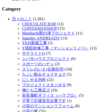
Category
日々のこと
(1,281)
CHOCOLATE BAR
(12)
COFFEEMANSHOP
(15)
Maruhachi那の津プロジェクト
(11)
Saturday.ANDREADY
(13)
YKH新築工事
(3)
Y様邸改修工事（マンションリノベ）
(13)
サテライトQ
(7)
シバタハウスプロジェクト
(6)
スポーツのハナシ
(2)
スミレのいえ(企画住宅)
(34)
ちょい飲みチョクチョク
(5)
にしやま内科
(22)
プロジェクトスタジオＱ
(9)
俺たち工務店ズ
(19)
奈良屋町オフィス（ハラプロ）
(5)
子育て応援宣言企業です
(1)
小笹のマンションリフォーム
(8)
小笹の家
(55)