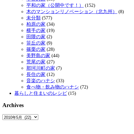
平和の家（公開中です！）
(152)
木のマンションリノベーション（北九州）
(8)
未分類
(577)
柏原の家
(34)
横手の家
(19)
田隈の家
(2)
笹丘の家
(9)
篠栗の家
(28)
美野島の家
(44)
荒尾の家
(27)
那珂川町の家
(7)
長住の家
(12)
音楽のハナシ
(33)
食べ物・飲み物のハナシ
(72)
暮らしと住まいのレシピ
(15)
Archives
Archives