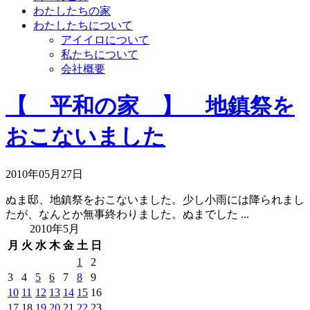
わたしたちの家
わたしたちについて
アイイロについて
私たちについて
会社概要
【 平和の家 】 地鎮祭を
おこないました
2010年05月27日
ぬま邸、地鎮祭をおこないました。少し小雨には降られまし
たが、なんとか無事終わりました。ぬまでした ...
2010年5月
月
火
水
木
金
土
日
1
2
3
4
5
6
7
8
9
10
11
12
13
14
15
16
17
18
19
20
21
22
23