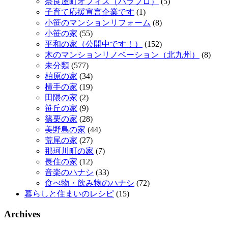
奈良屋町オフィス（ハラプロ）
(5)
子育て応援宣言企業です
(1)
小笹のマンションリフォーム
(8)
小笹の家
(55)
平和の家（公開中です！）
(152)
木のマンションリノベーション（北九州）
(8)
未分類
(577)
柏原の家
(34)
横手の家
(19)
田隈の家
(2)
笹丘の家
(9)
篠栗の家
(28)
美野島の家
(44)
荒尾の家
(27)
那珂川町の家
(7)
長住の家
(12)
音楽のハナシ
(33)
食べ物・飲み物のハナシ
(72)
暮らしと住まいのレシピ
(15)
Archives