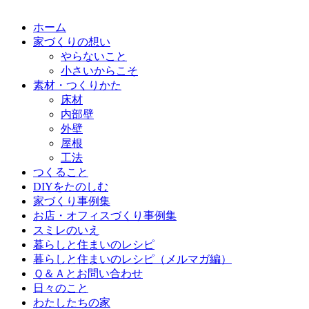
ホーム
家づくりの想い
やらないこと
小さいからこそ
素材・つくりかた
床材
内部壁
外壁
屋根
工法
つくること
DIYをたのしむ
家づくり事例集
お店・オフィスづくり事例集
スミレのいえ
暮らしと住まいのレシピ
暮らしと住まいのレシピ（メルマガ編）
Ｑ＆Ａとお問い合わせ
日々のこと
わたしたちの家