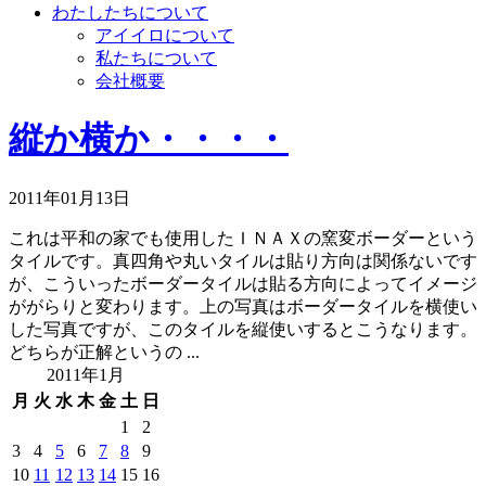
わたしたちについて
アイイロについて
私たちについて
会社概要
縦か横か・・・・
2011年01月13日
これは平和の家でも使用したＩＮＡＸの窯変ボーダーという
タイルです。真四角や丸いタイルは貼り方向は関係ないです
が、こういったボーダータイルは貼る方向によってイメージ
ががらりと変わります。上の写真はボーダータイルを横使い
した写真ですが、このタイルを縦使いするとこうなります。
どちらが正解というの ...
2011年1月
月
火
水
木
金
土
日
1
2
3
4
5
6
7
8
9
10
11
12
13
14
15
16