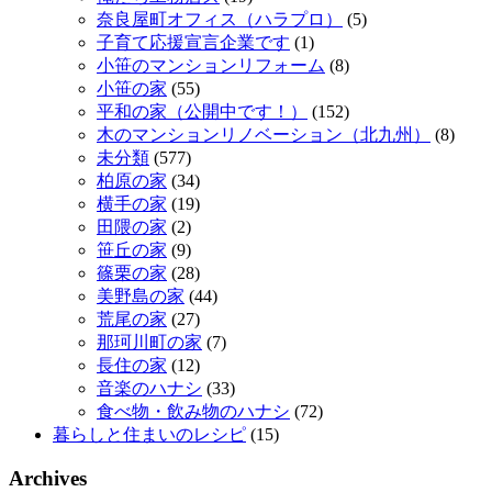
奈良屋町オフィス（ハラプロ）
(5)
子育て応援宣言企業です
(1)
小笹のマンションリフォーム
(8)
小笹の家
(55)
平和の家（公開中です！）
(152)
木のマンションリノベーション（北九州）
(8)
未分類
(577)
柏原の家
(34)
横手の家
(19)
田隈の家
(2)
笹丘の家
(9)
篠栗の家
(28)
美野島の家
(44)
荒尾の家
(27)
那珂川町の家
(7)
長住の家
(12)
音楽のハナシ
(33)
食べ物・飲み物のハナシ
(72)
暮らしと住まいのレシピ
(15)
Archives