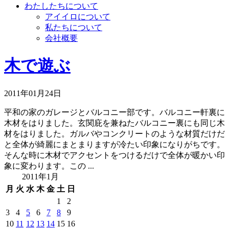
わたしたちについて
アイイロについて
私たちについて
会社概要
木で遊ぶ
2011年01月24日
平和の家のガレージとバルコニー部です。バルコニー軒裏に
木材をはりました。玄関庇を兼ねたバルコニー裏にも同じ木
材をはりました。ガルバやコンクリートのような材質だけだ
と全体が綺麗にまとまりますが冷たい印象になりがちです。
そんな時に木材でアクセントをつけるだけで全体が暖かい印
象に変わります。この ...
2011年1月
月
火
水
木
金
土
日
1
2
3
4
5
6
7
8
9
10
11
12
13
14
15
16