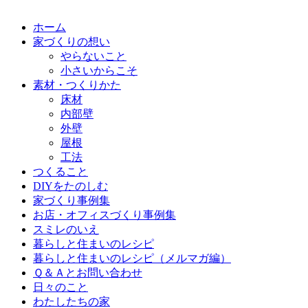
ホーム
家づくりの想い
やらないこと
小さいからこそ
素材・つくりかた
床材
内部壁
外壁
屋根
工法
つくること
DIYをたのしむ
家づくり事例集
お店・オフィスづくり事例集
スミレのいえ
暮らしと住まいのレシピ
暮らしと住まいのレシピ（メルマガ編）
Ｑ＆Ａとお問い合わせ
日々のこと
わたしたちの家