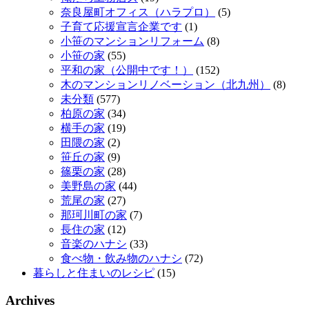
奈良屋町オフィス（ハラプロ）
(5)
子育て応援宣言企業です
(1)
小笹のマンションリフォーム
(8)
小笹の家
(55)
平和の家（公開中です！）
(152)
木のマンションリノベーション（北九州）
(8)
未分類
(577)
柏原の家
(34)
横手の家
(19)
田隈の家
(2)
笹丘の家
(9)
篠栗の家
(28)
美野島の家
(44)
荒尾の家
(27)
那珂川町の家
(7)
長住の家
(12)
音楽のハナシ
(33)
食べ物・飲み物のハナシ
(72)
暮らしと住まいのレシピ
(15)
Archives