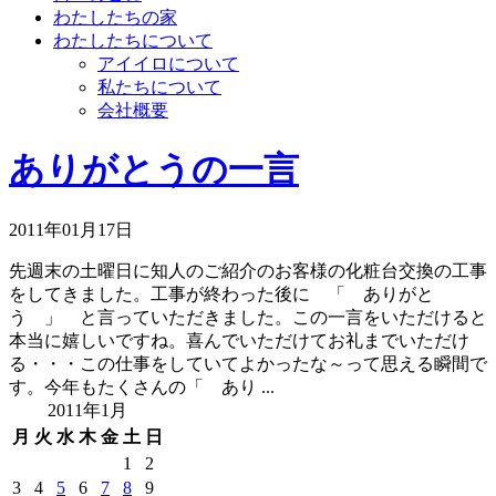
わたしたちの家
わたしたちについて
アイイロについて
私たちについて
会社概要
ありがとうの一言
2011年01月17日
先週末の土曜日に知人のご紹介のお客様の化粧台交換の工事
をしてきました。工事が終わった後に 「 ありがと
う 」 と言っていただきました。この一言をいただけると
本当に嬉しいですね。喜んでいただけてお礼までいただけ
る・・・この仕事をしていてよかったな～って思える瞬間で
す。今年もたくさんの「 あり ...
2011年1月
月
火
水
木
金
土
日
1
2
3
4
5
6
7
8
9