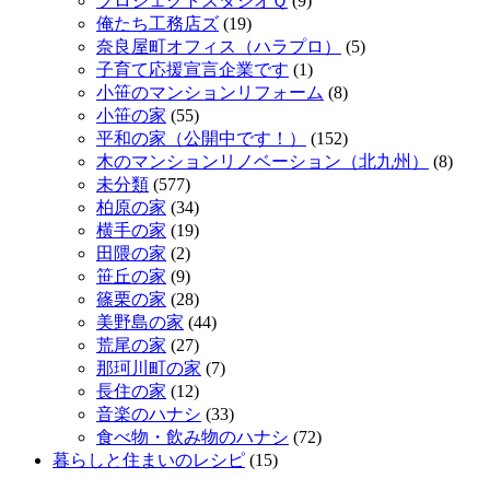
プロジェクトスタジオＱ
(9)
俺たち工務店ズ
(19)
奈良屋町オフィス（ハラプロ）
(5)
子育て応援宣言企業です
(1)
小笹のマンションリフォーム
(8)
小笹の家
(55)
平和の家（公開中です！）
(152)
木のマンションリノベーション（北九州）
(8)
未分類
(577)
柏原の家
(34)
横手の家
(19)
田隈の家
(2)
笹丘の家
(9)
篠栗の家
(28)
美野島の家
(44)
荒尾の家
(27)
那珂川町の家
(7)
長住の家
(12)
音楽のハナシ
(33)
食べ物・飲み物のハナシ
(72)
暮らしと住まいのレシピ
(15)