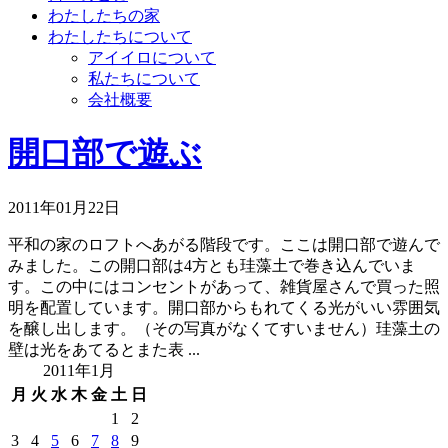
わたしたちの家
わたしたちについて
アイイロについて
私たちについて
会社概要
開口部で遊ぶ
2011年01月22日
平和の家のロフトへあがる階段です。ここは開口部で遊んで
みました。この開口部は4方とも珪藻土で巻き込んでいま
す。この中にはコンセントがあって、雑貨屋さんで買った照
明を配置しています。開口部からもれてくる光がいい雰囲気
を醸し出します。（その写真がなくてすいません）珪藻土の
壁は光をあてるとまた表 ...
2011年1月
月
火
水
木
金
土
日
1
2
3
4
5
6
7
8
9