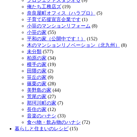
プロジェクトスタジオＱ
(9)
俺たち工務店ズ
(19)
奈良屋町オフィス（ハラプロ）
(5)
子育て応援宣言企業です
(1)
小笹のマンションリフォーム
(8)
小笹の家
(55)
平和の家（公開中です！）
(152)
木のマンションリノベーション（北九州）
(8)
未分類
(577)
柏原の家
(34)
横手の家
(19)
田隈の家
(2)
笹丘の家
(9)
篠栗の家
(28)
美野島の家
(44)
荒尾の家
(27)
那珂川町の家
(7)
長住の家
(12)
音楽のハナシ
(33)
食べ物・飲み物のハナシ
(72)
暮らしと住まいのレシピ
(15)